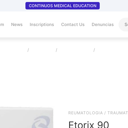
CONTINUOS MEDICAL EDUCATION
um
News
Inscriptions
Contact Us
Denuncias
Home
Products
Reumatologia
Etorix 90
REUMATOLOGIA
/
TRAUMAT
Etorix 90