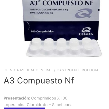
CLINICA MEDICA GENERAL
/
GASTROENTEROLOGIA
A3 Compuesto Nf
Presentación:
Comprimidos X 100
Loperamida Clorhidrato – Simeticona