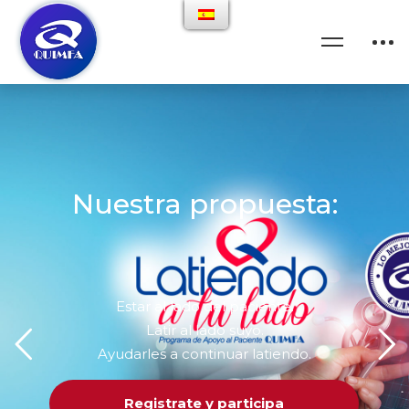
Nuestra propuesta:
Estar al lado del paciente.
Latir al lado suyo.
Ayudarles a continuar latiendo.
Registrate y participa