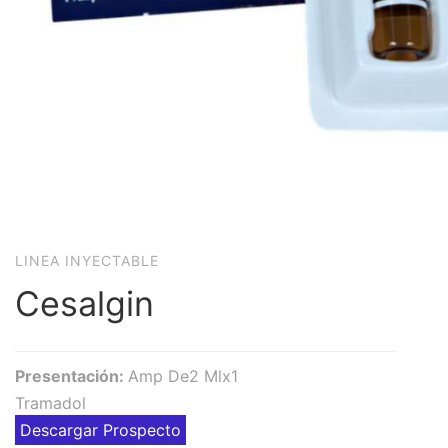
LINEA INYECTABLE
Cesalgin
Presentación:
Amp De2 Mlx1
Tramadol
Descargar Prospecto