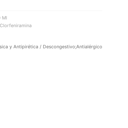
0 Ml
 Clorfeniramina
ica y Antipirética
/
Descongestivo;Antialérgico