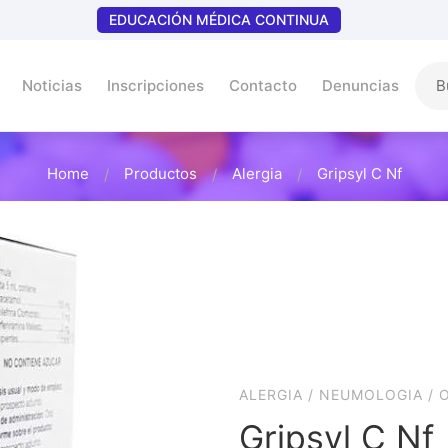
EDUCACIÓN MÉDICA CONTINUA
Noticias
Inscripciones
Contacto
Denuncias
Home
Productos
Alergia
Gripsyl C Nf
ALERGIA
/
NEUMOLOGIA
/
Gripsyl C Nf