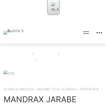
Home
Productos
Clinica Medica
MANDRAX JARABE
CLINICA MEDICA
/
NEUMO OTO ALERGIA
/
PEDIATRIA
MANDRAX JARABE