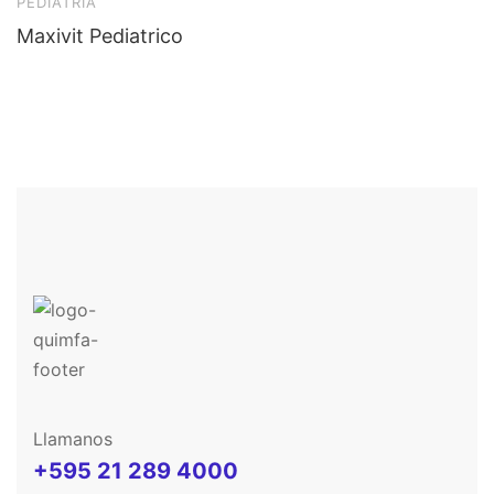
PEDIATRIA
H
Maxivit Pediatrico
F
Llamanos
+595 21 289 4000