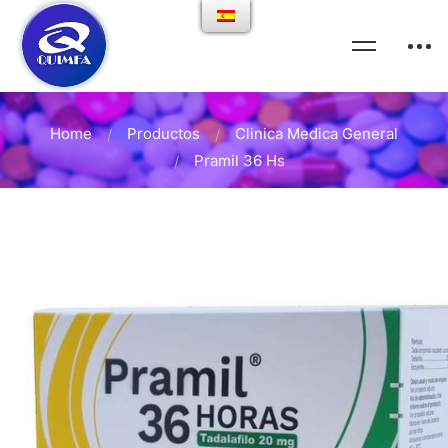
Home
Productos
Clinica Medica General
Pramil 36 Hs