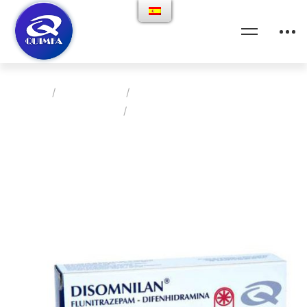
Home
Productos
Clinica Medica Neuropsiquiatria
Disomnilan