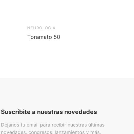
NEUROLOGIA
CLINIC
Toramato 50
Cerebr
Suscribite a nuestras novedades
Dejanos tu email para recibir nuestras últimas
novedades, congresos, lanzamientos y más.