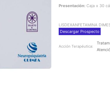
Presentación:
Caja x 30 cá
LISDEXANFETAMINA DIME
Descargar Prospecto
Tratami
Acción Terapéutica:
Atenci