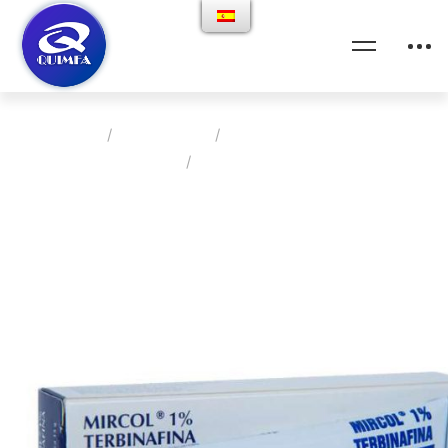
Home
Productos
Clinica Medica General
Mircol 1%