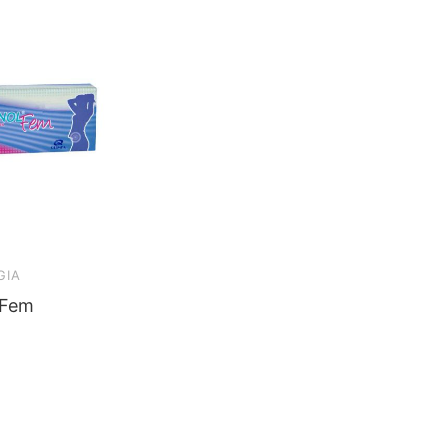
GIA
 Fem