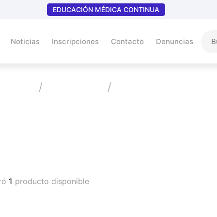
EDUCACIÓN MÉDICA CONTINUA
Noticias
Inscripciones
Contacto
Denuncias
Home
Productos
Antimicótico Tópico
Vademecum
ró
1
producto disponible