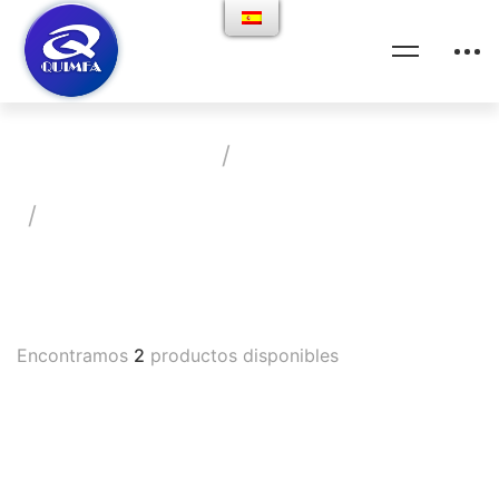
Home
Productos
Vademecum
Fluoroquinolona Con Efecto
Antibiótico
Encontramos
2
productos disponibles