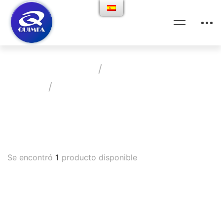
Home
Productos
Vademecum
Suplemento De Potasio
Se encontró
1
producto disponible