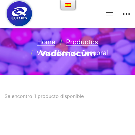
Home
Productos
Vademecum
Vasodilatador Cerebral
Se encontró
1
producto disponible