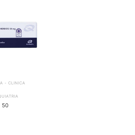
A - CLINICA
UIATRIA
 50