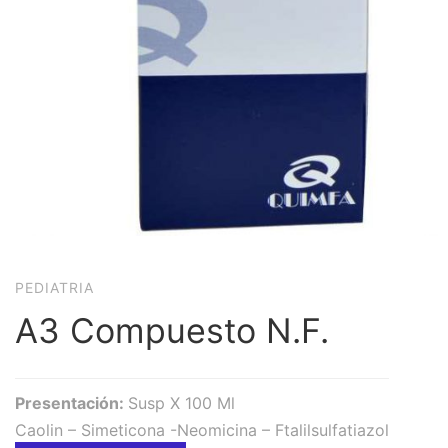
PEDIATRIA
A3 Compuesto N.F.
Presentación:
Susp X 100 Ml
Caolin – Simeticona -Neomicina – Ftalilsulfatiazol