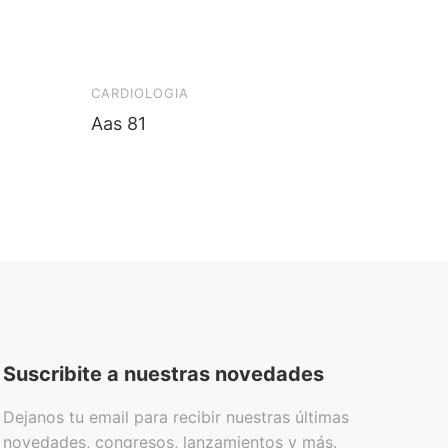
CARDIOLOGIA
CARDIO
Aas 81
Aas 10
Suscribite a nuestras novedades
Dejanos tu email para recibir nuestras últimas
novedades, congresos, lanzamientos y más.