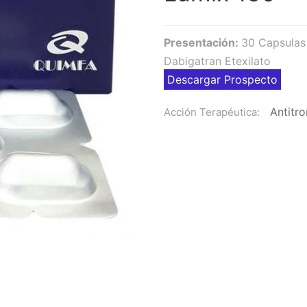
Presentación:
30 Capsulas
Dabigatran Etexilato
Descargar Prospecto
Antitr
Acción Terapéutica: