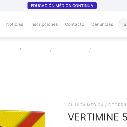
EDUCACIÓN MÉDICA CONTINUA
Noticias
Inscripciones
Contacto
Denuncias
Home
Productos
Clinica Medica
VERTIMINE 50
CLINICA MEDICA
/
OTORRI
VERTIMINE 