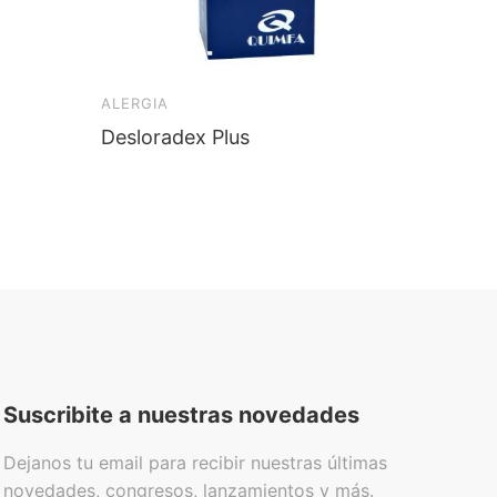
ALERGIA
CIRUGI
Desloradex Plus
Flamir
Suscribite a nuestras novedades
Dejanos tu email para recibir nuestras últimas
novedades, congresos, lanzamientos y más.