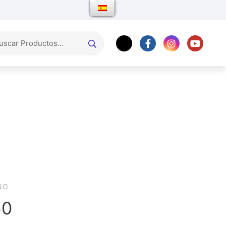
NO
50